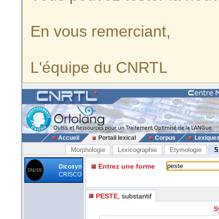
En vous remerciant,
L'équipe du CNRTL
Accueil
Portail lexical
Corpus
Lexique
Morphologie
Lexicographie
Etymologie
S
Entrez une forme
Dicosyn
CRISCO
PESTE
, substantif
S