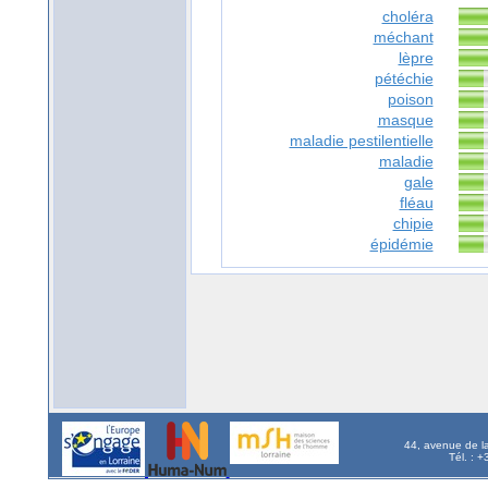
choléra
méchant
lèpre
pétéchie
poison
masque
maladie pestilentielle
maladie
gale
fléau
chipie
épidémie
44, avenue de l
Tél. : 