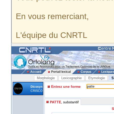
En vous remerciant,
L'équipe du CNRTL
Accueil
Portail lexical
Corpus
Lexique
Morphologie
Lexicographie
Etymologie
S
Entrez une forme
Dicosyn
CRISCO
PATTE
, substantif
S