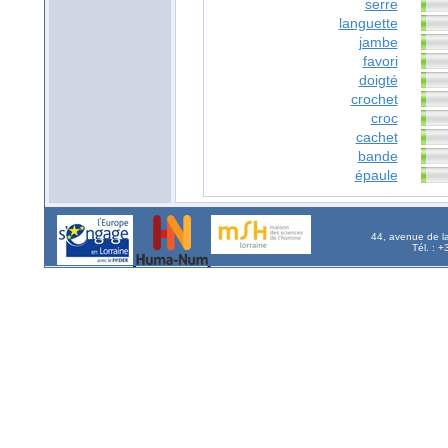
serre
languette
jambe
favori
doigté
crochet
croc
cachet
bande
épaule
44, avenue de l
Tél. : 