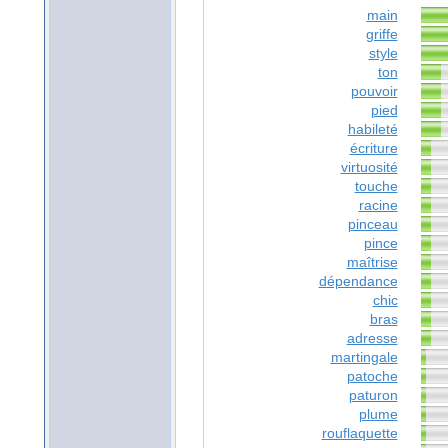
main
griffe
style
ton
pouvoir
pied
habileté
écriture
virtuosité
touche
racine
pinceau
pince
maîtrise
dépendance
chic
bras
adresse
martingale
patoche
paturon
plume
rouflaquette