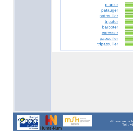
manier
patauger
patrouiller
tripoter
barboter
caresser
papouiller
tripatouiller
44, avenue de l
Tél. : 