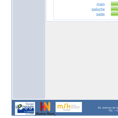
main
paluche
patte
44, avenue de l
Tél. : 