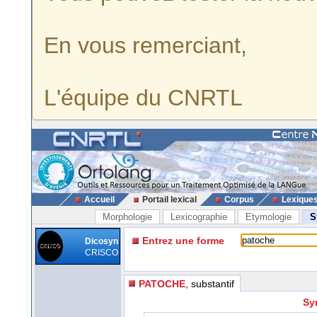
En vous remerciant,
L'équipe du CNRTL
Accueil
Portail lexical
Corpus
Lexique
Morphologie
Lexicographie
Etymologie
S
Entrez une forme
Dicosyn
CRISCO
PATOCHE
, substantif
Sy