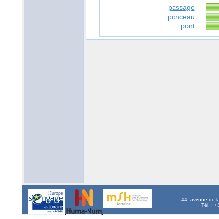
passage
ponceau
pont
44, avenue de l
Tél. : 