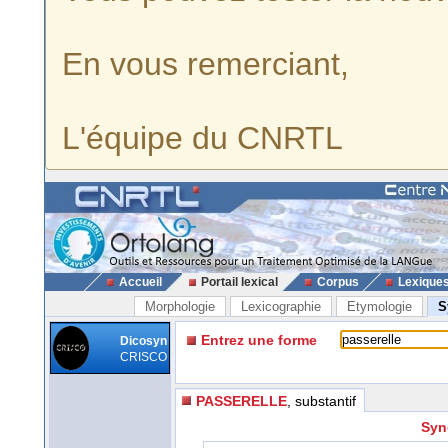
En vous remerciant,
L'équipe du CNRTL
Accueil
Portail lexical
Corpus
Lexique
Morphologie
Lexicographie
Etymologie
S
Entrez une forme
Dicosyn
CRISCO
PASSERELLE
, substantif
Syn