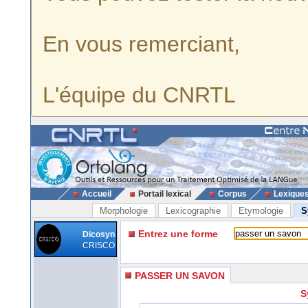
En vous remerciant,
L'équipe du CNRTL
Accueil
Portail lexical
Corpus
Lexique
Morphologie
Lexicographie
Etymologie
S
Entrez une forme
Dicosyn
CRISCO
PASSER UN SAVON
S