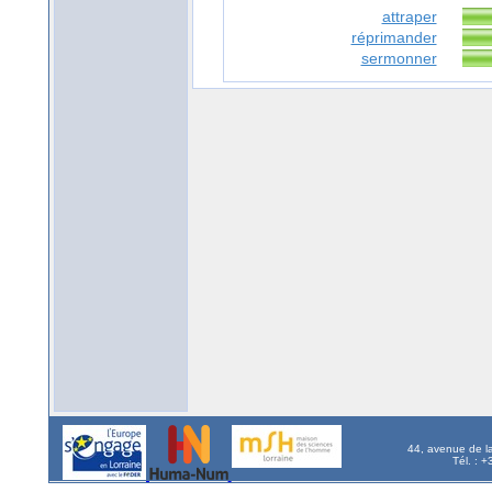
attraper
réprimander
sermonner
44, avenue de l
Tél. : 