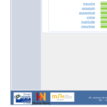
meurtre
assassin
assassinat
crime
matricide
meurtrier
44, avenue de l
Tél. : 