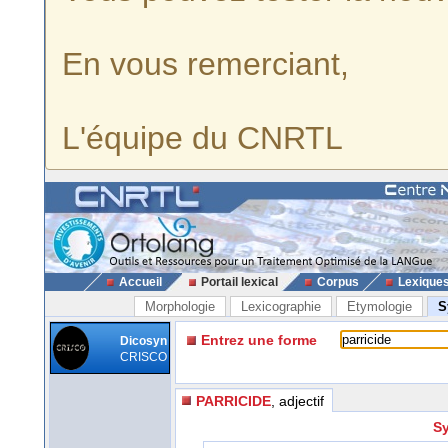
En vous remerciant,
L'équipe du CNRTL
Accueil
Portail lexical
Corpus
Lexique
Morphologie
Lexicographie
Etymologie
S
Entrez une forme
Dicosyn
CRISCO
PARRICIDE
, adjectif
Sy