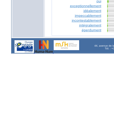
oui
exceptionnellement
idéalement
impeccablement
incontestablement
intégralement
éperdument
44, avenue de l
Tél. : 