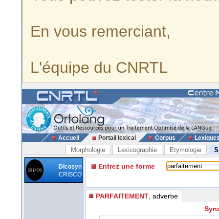
En vous remerciant,
L'équipe du CNRTL
Accueil
Portail lexical
Corpus
Lexique
Morphologie
Lexicographie
Etymologie
S
Entrez une forme
Dicosyn
CRISCO
PARFAITEMENT
, adverbe
Syno