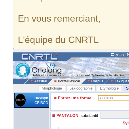
En vous remerciant,
L'équipe du CNRTL
Accueil
Portail lexical
Corpus
Lexique
Morphologie
Lexicographie
Etymologie
S
Entrez une forme
Dicosyn
CRISCO
PANTALON
, substantif
Syn