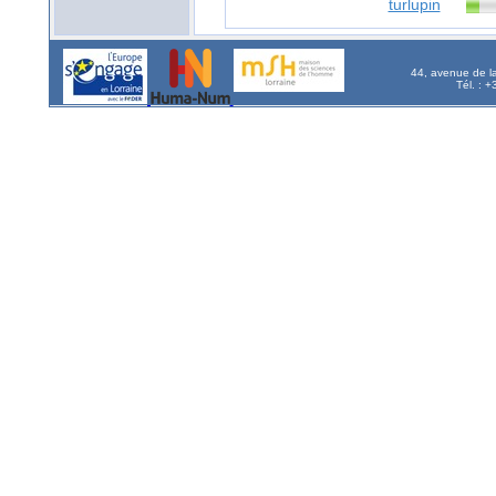
turlupin
44, avenue de l
Tél. : 