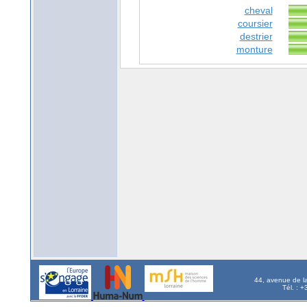
cheval
coursier
destrier
monture
44, avenue de l
Tél. : 