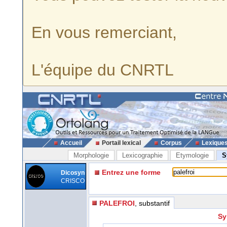
En vous remerciant,
L'équipe du CNRTL
Accueil
Portail lexical
Corpus
Lexique
Morphologie
Lexicographie
Etymologie
S
Entrez une forme
Dicosyn
CRISCO
PALEFROI
, substantif
Sy