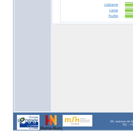
cabane
case
hutte
44, avenue de l
Tél. : 