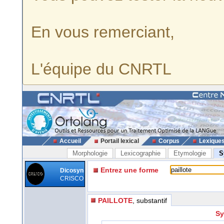
En vous remerciant,
L'équipe du CNRTL
Accueil
Portail lexical
Corpus
Lexique
Morphologie
Lexicographie
Etymologie
S
Entrez une forme
Dicosyn
CRISCO
PAILLOTE
, substantif
Sy