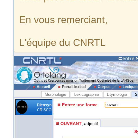
En vous remerciant,
L'équipe du CNRTL
Accueil
Portail lexical
Corpus
Lexique
Morphologie
Lexicographie
Etymologie
S
Entrez une forme
Dicosyn
CRISCO
OUVRANT
, adjectif
S