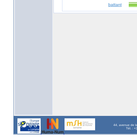
battant
44, avenue de l
Tél. : 