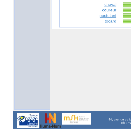
cheval
coureur
postulant
tocard
44, avenue de l
Tél. : 