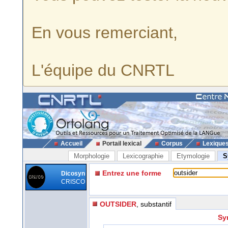
En vous remerciant,
L'équipe du CNRTL
Accueil
Portail lexical
Corpus
Lexique
Morphologie
Lexicographie
Etymologie
S
Entrez une forme
Dicosyn
CRISCO
OUTSIDER
, substantif
Sy