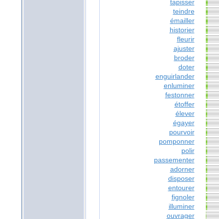
tapisser
teindre
émailler
historier
fleurir
ajuster
broder
doter
enguirlander
enluminer
festonner
étoffer
élever
égayer
pourvoir
pomponner
polir
passementer
adorner
disposer
entourer
fignoler
illuminer
ouvrager