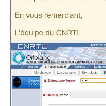
En vous remerciant,
L'équipe du CNRTL
Accueil
Portail lexical
Corpus
Lexique
Morphologie
Lexicographie
Etymologie
S
Entrez une forme
Dicosyn
CRISCO
ORNER
, verbe