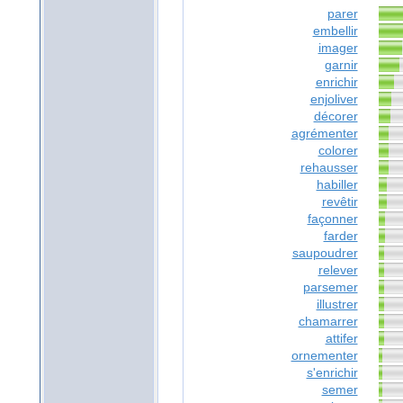
parer
embellir
imager
garnir
enrichir
enjoliver
décorer
agrémenter
colorer
rehausser
habiller
revêtir
façonner
farder
saupoudrer
relever
parsemer
illustrer
chamarrer
attifer
ornementer
s'enrichir
semer