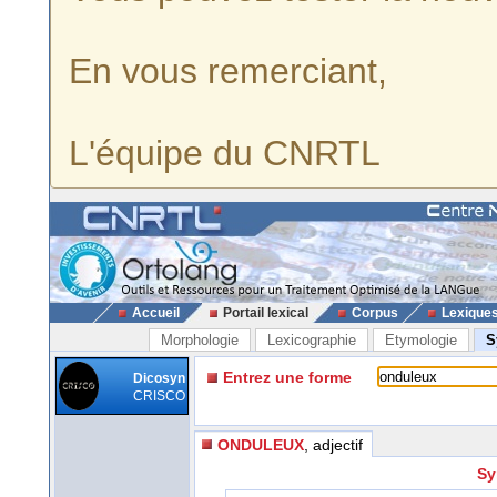
En vous remerciant,
L'équipe du CNRTL
Accueil
Portail lexical
Corpus
Lexique
Morphologie
Lexicographie
Etymologie
S
Entrez une forme
Dicosyn
CRISCO
ONDULEUX
, adjectif
Sy