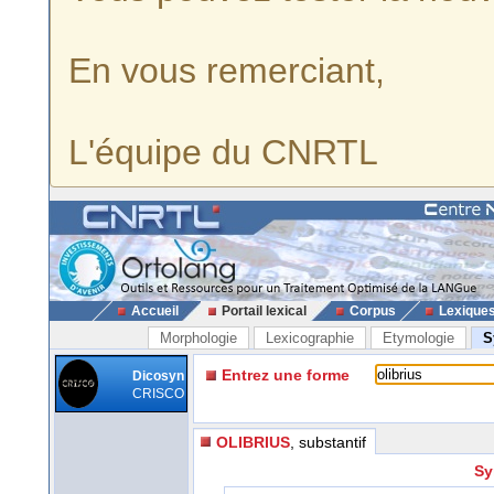
En vous remerciant,
L'équipe du CNRTL
Accueil
Portail lexical
Corpus
Lexique
Morphologie
Lexicographie
Etymologie
S
Entrez une forme
Dicosyn
CRISCO
OLIBRIUS
, substantif
Sy