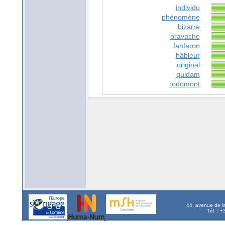
individu
phénomène
bizarre
bravache
fanfaron
hâbleur
original
quidam
rodomont
44, avenue de l
Tél. : 