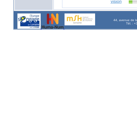
vision
44, avenue de l
Tél. : 