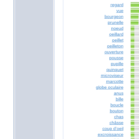
regard
vue
bourgeon
prunelle
noeud
oeillard
oeillet
oeilleton
ouverture
pousse
pupille
quinquet
microviseur
marcotte
globe oculaire
anus
bille
boucle
bouton
chas
châsse
coup d'oeil
excroissance