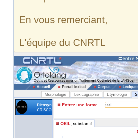
En vous remerciant,
L'équipe du CNRTL
Accueil
Portail lexical
Corpus
Lexique
Morphologie
Lexicographie
Etymologie
S
Entrez une forme
Dicosyn
CRISCO
OEIL
, substantif