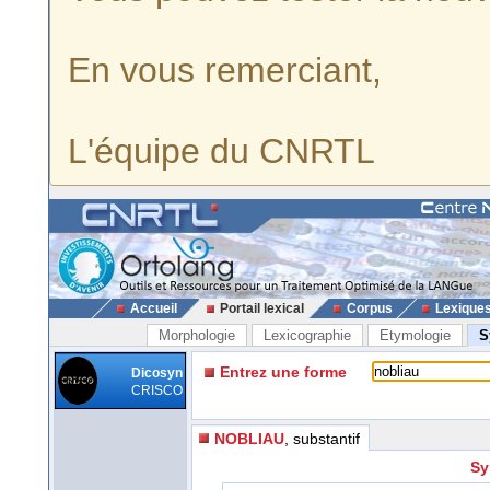
En vous remerciant,
L'équipe du CNRTL
Accueil
Portail lexical
Corpus
Lexique
Morphologie
Lexicographie
Etymologie
S
Entrez une forme
Dicosyn
CRISCO
NOBLIAU
, substantif
Sy