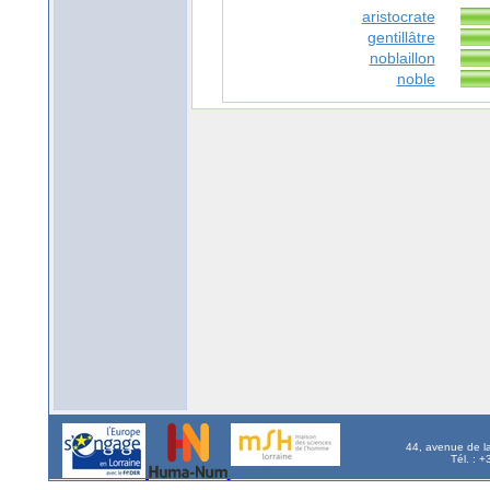
aristocrate
gentillâtre
noblaillon
noble
44, avenue de l
Tél. : 