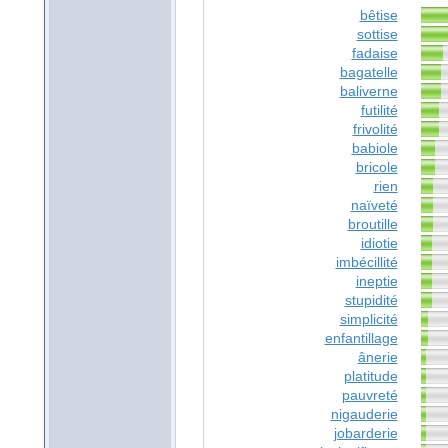
bêtise
sottise
fadaise
bagatelle
baliverne
futilité
frivolité
babiole
bricole
rien
naïveté
broutille
idiotie
imbécillité
ineptie
stupidité
simplicité
enfantillage
ânerie
platitude
pauvreté
nigauderie
jobarderie