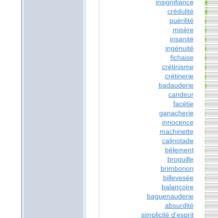
insignifiance
crédulité
puérilité
misère
insanité
ingénuité
fichaise
crétinisme
crétinerie
badauderie
candeur
facétie
ganacherie
innocence
machinette
calinotade
bêlement
broquille
brimborion
billevesée
balançoire
baguenauderie
absurdité
simplicité d'esprit