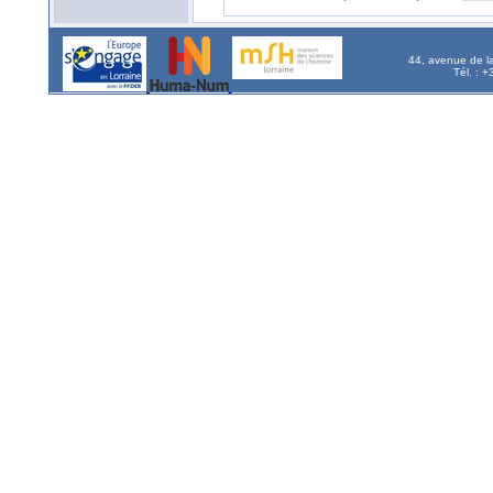
44, avenue de l
Tél. : 