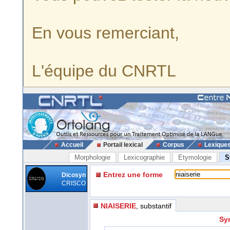
En vous remerciant,
L'équipe du CNRTL
Accueil
Portail lexical
Corpus
Lexique
Morphologie
Lexicographie
Etymologie
S
Entrez une forme
Dicosyn
CRISCO
NIAISERIE
, substantif
Sy