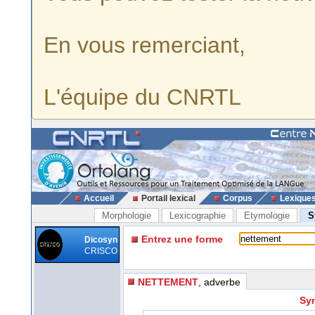
En vous remerciant,
L'équipe du CNRTL
Accueil
Portail lexical
Corpus
Lexique
Morphologie
Lexicographie
Etymologie
S
Entrez une forme
Dicosyn
CRISCO
NETTEMENT
, adverbe
Sy