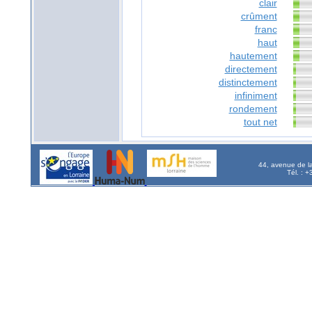
clair
crûment
franc
haut
hautement
directement
distinctement
infiniment
rondement
tout net
44, avenue de l
Tél. : 