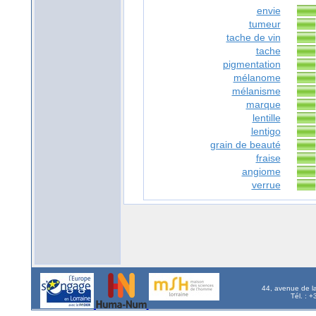
envie
tumeur
tache de vin
tache
pigmentation
mélanome
mélanisme
marque
lentille
lentigo
grain de beauté
fraise
angiome
verrue
44, avenue de l
Tél. : 