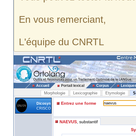
En vous remerciant,
L'équipe du CNRTL
Accueil
Portail lexical
Corpus
Lexique
Morphologie
Lexicographie
Etymologie
S
Entrez une forme
Dicosyn
CRISCO
NAEVUS
, substantif
Sy