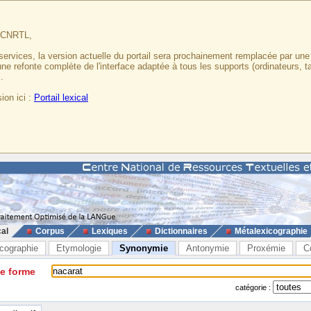
u CNRTL,
services, la version actuelle du portail sera prochainement remplacée par un
 une refonte complète de l'interface adaptée à tous les supports (ordinateurs, t
.
ion ici :
Portail lexical
cal
Corpus
Lexiques
Dictionnaires
Métalexicographie
cographie
Etymologie
Synonymie
Antonymie
Proxémie
C
ne forme
catégorie :