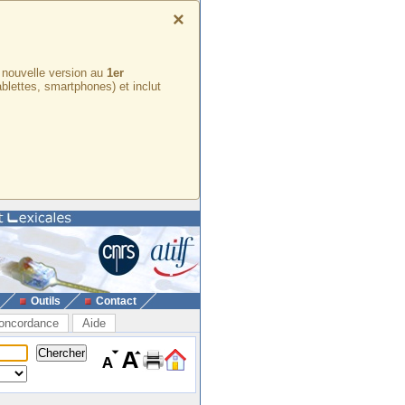
×
e nouvelle version au
1er
ablettes, smartphones) et inclut
Outils
Contact
oncordance
Aide