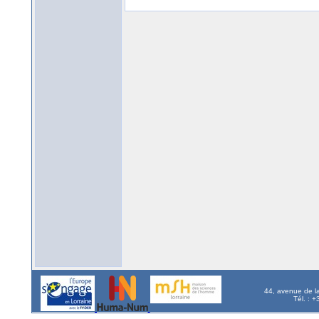
44, avenue de l
Tél. : 