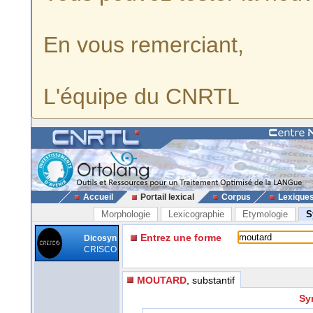
En vous remerciant,
L'équipe du CNRTL
Accueil
Portail lexical
Corpus
Lexique
Morphologie
Lexicographie
Etymologie
S
Entrez une forme
Dicosyn
CRISCO
MOUTARD
, substantif
Sy