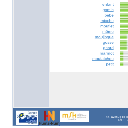
enfant
gamin
bébé
mioche
mouflet
môme
moujingue
gosse
gnard
marmot
moutatchou
petit
44, avenue de l
Tél. : 