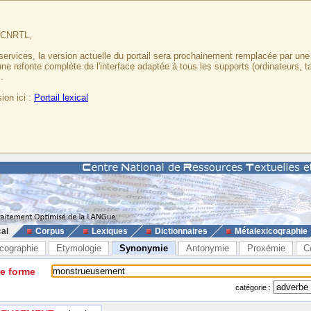
u CNRTL,
services, la version actuelle du portail sera prochainement remplacée par un
 une refonte complète de l'interface adaptée à tous les supports (ordinateurs, t
.
ion ici :
Portail lexical
cal
Corpus
Lexiques
Dictionnaires
Métalexicographie
cographie
Etymologie
Synonymie
Antonymie
Proxémie
C
ne forme
catégorie :