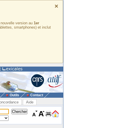
×
e nouvelle version au
1er
ablettes, smartphones) et inclut
Outils
Contact
oncordance
Aide