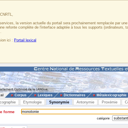
u CNRTL,
services, la version actuelle du portail sera prochainement remplacée par un
 une refonte complète de l'interface adaptée à tous les supports (ordinateurs, t
.
ion ici :
Portail lexical
cal
Corpus
Lexiques
Dictionnaires
Métalexicographie
cographie
Etymologie
Synonymie
Antonymie
Proxémie
C
ne forme
catégorie :