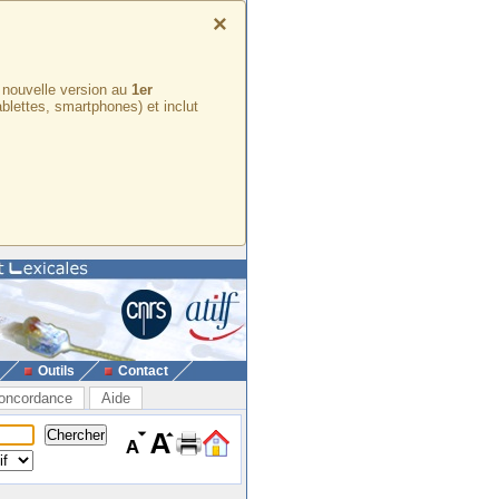
×
e nouvelle version au
1er
ablettes, smartphones) et inclut
Outils
Contact
oncordance
Aide