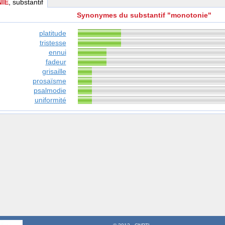
IE
, substantif
Synonymes du substantif "monotonie"
platitude
tristesse
ennui
fadeur
grisaille
prosaïsme
psalmodie
uniformité