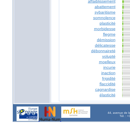
affaiblissement
abattement
sybaritisme
somnolence
plasticité
morbidesse
flegme
démission
délicatesse
débonnaireté
volupté
moelleux
incurie
inaction
frigidité
flaccidité
cagnardise
élasticité
44, avenue de l
Tél. : 