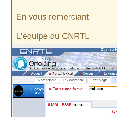
En vous remerciant,
L'équipe du CNRTL
Accueil
Portail lexical
Corpus
Lexique
Morphologie
Lexicographie
Etymologie
S
Entrez une forme
Dicosyn
CRISCO
MOLLESSE
, substantif
Syn