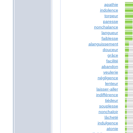
apathie
indolence
torpeur
paresse
nonchalance
langueur
faiblesse
alanguissement
douceur
grâce
facilité
abandon
veulerie
négligence
lenteur
laisser-aller
indifférence
tiédeur
souplesse
nonchaloir
lâcheté
indulgence
atonie