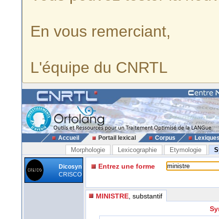
En vous remerciant,
L'équipe du CNRTL
Accueil
Portail lexical
Corpus
Lexique
Morphologie
Lexicographie
Etymologie
S
Entrez une forme
Dicosyn
CRISCO
MINISTRE
, substantif
Sy