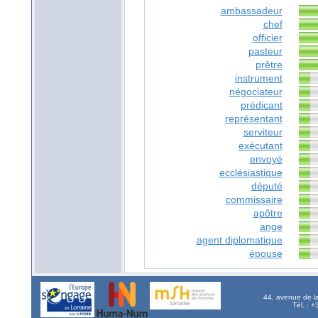
ambassadeur
chef
officier
pasteur
prêtre
instrument
négociateur
prédicant
représentant
serviteur
exécutant
envoyé
ecclésiastique
député
commissaire
apôtre
ange
agent diplomatique
épouse
44, avenue de l
Tél. : 