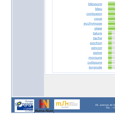
blessure
bleu
contusion
coup
ecchymose
plaie
talure
tache
pochon
pinçon
peine
morsure
cotissure
torgnole
44, avenue de l
Tél. : 