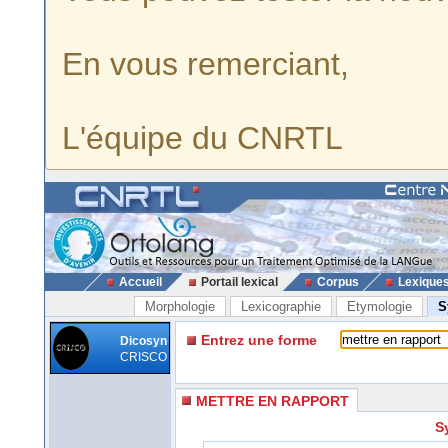
En vous remerciant,
L'équipe du CNRTL
Accueil
Portail lexical
Corpus
Lexique
Morphologie
Lexicographie
Etymologie
S
Entrez une forme
Dicosyn
CRISCO
METTRE EN RAPPORT
S