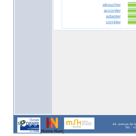
aboucher
accorder
adapter
corréler
44, avenue de l
Tél. : 