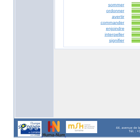
sommer
ordonner
avertir
commander
enjoindre
interpeller
signifier
44, avenue de l
Tél. : 