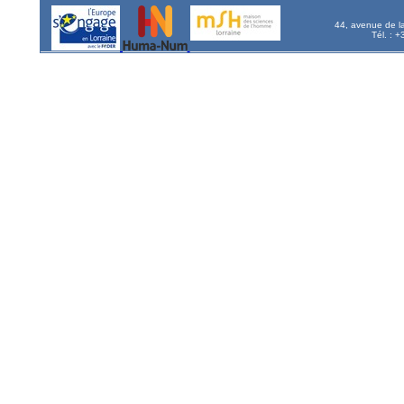
44, avenue de l
Tél. : 