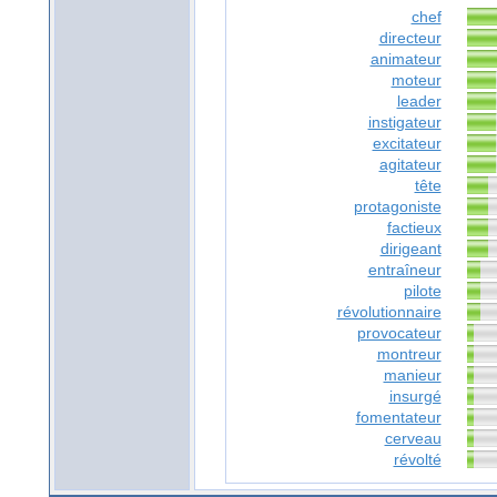
chef
directeur
animateur
moteur
leader
instigateur
excitateur
agitateur
tête
protagoniste
factieux
dirigeant
entraîneur
pilote
révolutionnaire
provocateur
montreur
manieur
insurgé
fomentateur
cerveau
révolté