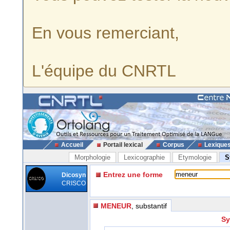
En vous remerciant,
L'équipe du CNRTL
Accueil
Portail lexical
Corpus
Lexique
Morphologie
Lexicographie
Etymologie
S
Entrez une forme
Dicosyn
CRISCO
MENEUR
, substantif
Sy