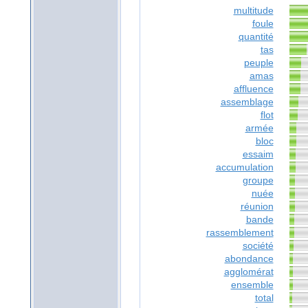
multitude
foule
quantité
tas
peuple
amas
affluence
assemblage
flot
armée
bloc
essaim
accumulation
groupe
nuée
réunion
bande
rassemblement
société
abondance
agglomérat
ensemble
total