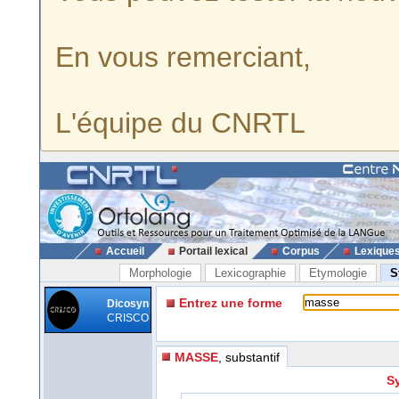
En vous remerciant,
L'équipe du CNRTL
Accueil
Portail lexical
Corpus
Lexique
Morphologie
Lexicographie
Etymologie
S
Entrez une forme
Dicosyn
CRISCO
MASSE
, substantif
S