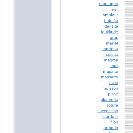
montagne
mer
ampleur
batelée
densité
foultitude
gros
maillet
marteau
massue
magma
mail
majorité
massette
mise
moisson
pisoir
plommée
roture
succession
lourdeur
filon
armada