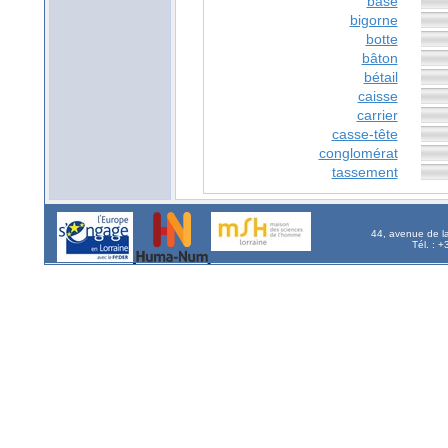
base
bigorne
botte
bâton
bétail
caisse
carrier
casse-tête
conglomérat
tassement
44, avenue de l
Tél. : 