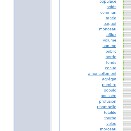
populace
poids
commun
tapée
paquet
monceau
afflux
volume
somme
public
horde
fonds
cohue
amoncellement
agrégat
nombre
populo
poussée
profusion
ribambelle
totalité
tourbe
volée
morceau