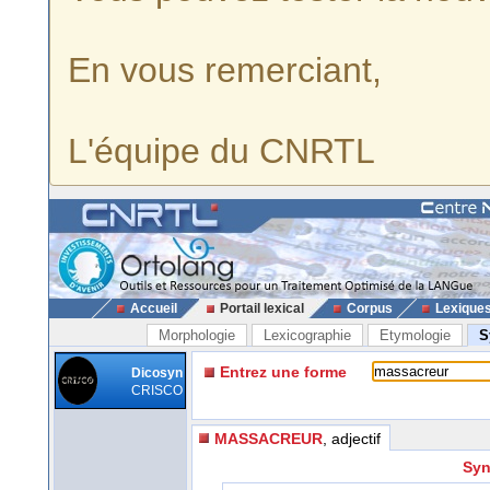
En vous remerciant,
L'équipe du CNRTL
Accueil
Portail lexical
Corpus
Lexique
Morphologie
Lexicographie
Etymologie
S
Entrez une forme
Dicosyn
CRISCO
MASSACREUR
, adjectif
Syn