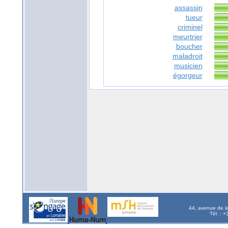
assassin
tueur
criminel
meurtrier
boucher
maladroit
musicien
égorgeur
44, avenue de l
Tél. : 