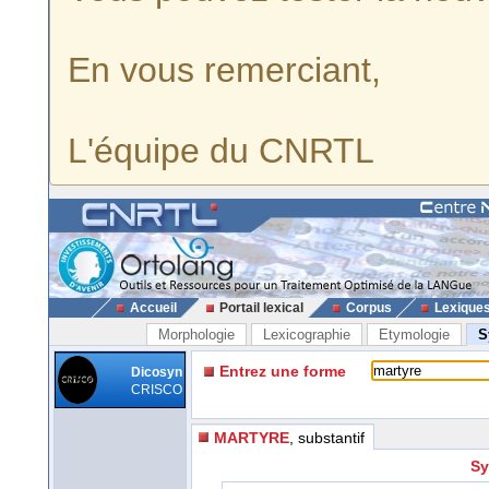
En vous remerciant,
L'équipe du CNRTL
Accueil
Portail lexical
Corpus
Lexique
Morphologie
Lexicographie
Etymologie
S
Entrez une forme
Dicosyn
CRISCO
MARTYRE
, substantif
Sy