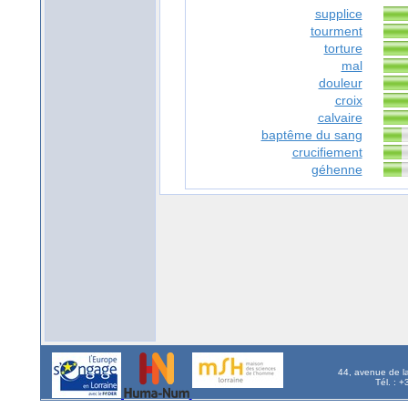
supplice
tourment
torture
mal
douleur
croix
calvaire
baptême du sang
crucifiement
géhenne
44, avenue de l
Tél. : 