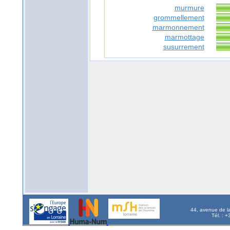
murmure
grommellement
marmonnement
marmottage
susurrement
44, avenue de l
Tél. : 