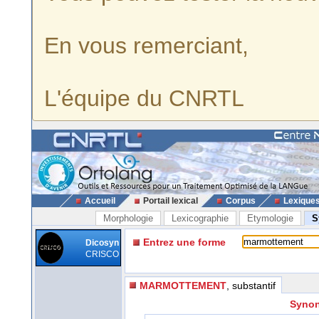
En vous remerciant,
L'équipe du CNRTL
Accueil
Portail lexical
Corpus
Lexique
Morphologie
Lexicographie
Etymologie
S
Entrez une forme
Dicosyn
CRISCO
MARMOTTEMENT
, substantif
Synon