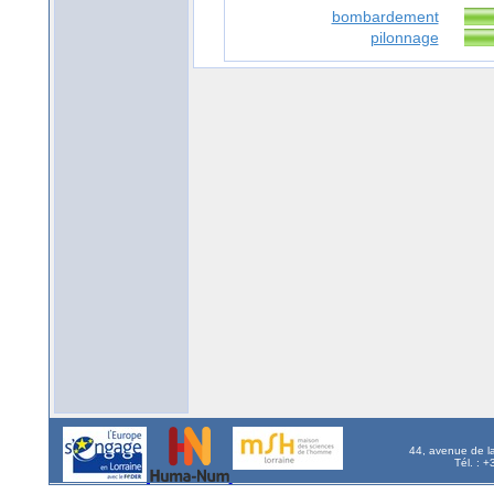
bombardement
pilonnage
44, avenue de l
Tél. : 