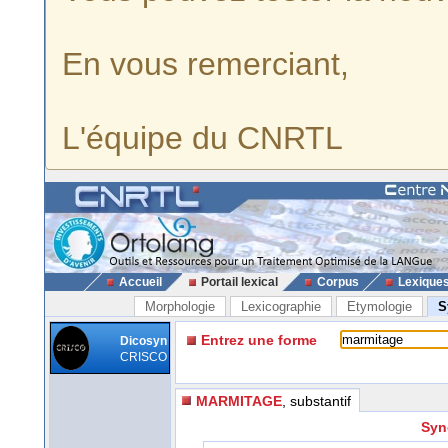
En vous remerciant,
L'équipe du CNRTL
Accueil
Portail lexical
Corpus
Lexique
Morphologie
Lexicographie
Etymologie
S
Entrez une forme
Dicosyn
CRISCO
MARMITAGE
, substantif
Syn