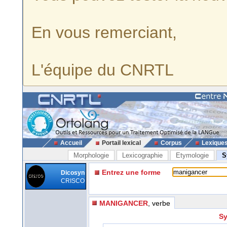
En vous remerciant,
L'équipe du CNRTL
Accueil
Portail lexical
Corpus
Lexique
Morphologie
Lexicographie
Etymologie
S
Entrez une forme
Dicosyn
CRISCO
MANIGANCER
, verbe
Sy