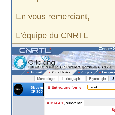
En vous remerciant,
L'équipe du CNRTL
Accueil
Portail lexical
Corpus
Lexique
Morphologie
Lexicographie
Etymologie
S
Entrez une forme
Dicosyn
CRISCO
MAGOT
, substantif
S