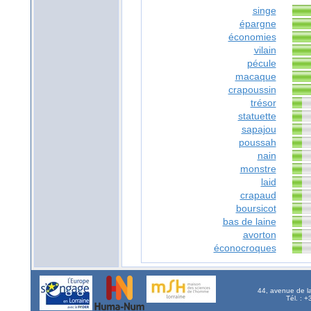
singe
épargne
économies
vilain
pécule
macaque
crapoussin
trésor
statuette
sapajou
poussah
nain
monstre
laid
crapaud
boursicot
bas de laine
avorton
éconocroques
44, avenue de l
Tél. : 