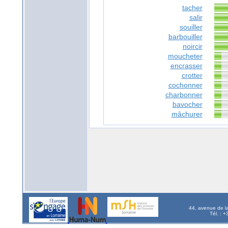
tacher
salir
souiller
barbouiller
noircir
moucheter
encrasser
crotter
cochonner
charbonner
bavocher
mâchurer
44, avenue de l
Tél. : 