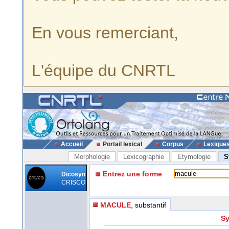
En vous remerciant,
L'équipe du CNRTL
Accueil
Portail lexical
Corpus
Lexique
Morphologie
Lexicographie
Etymologie
S
Entrez une forme
Dicosyn
CRISCO
MACULE
, substantif
Sy