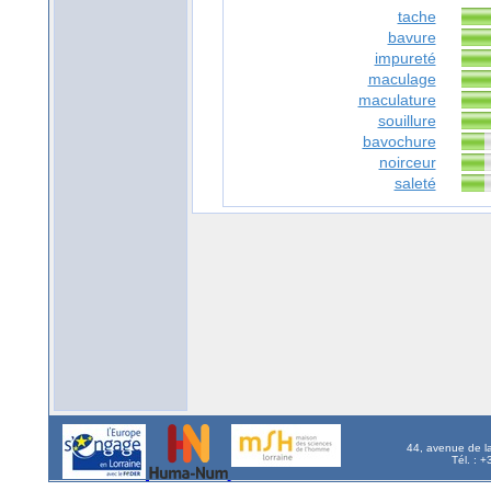
tache
bavure
impureté
maculage
maculature
souillure
bavochure
noirceur
saleté
44, avenue de l
Tél. : 