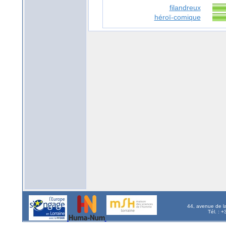
filandreux
héroï-comique
44, avenue de l
Tél. : 