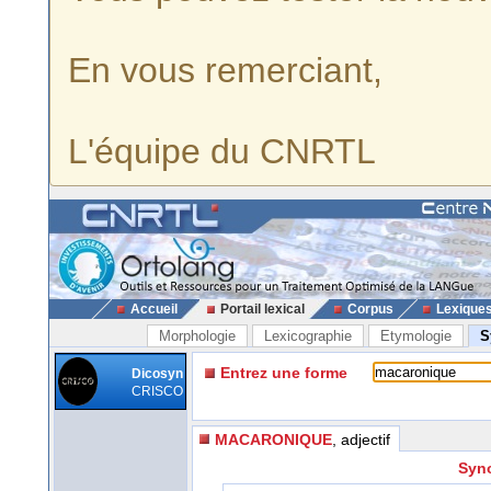
En vous remerciant,
L'équipe du CNRTL
Accueil
Portail lexical
Corpus
Lexique
Morphologie
Lexicographie
Etymologie
S
Entrez une forme
Dicosyn
CRISCO
MACARONIQUE
, adjectif
Syno