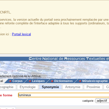
u CNRTL,
services, la version actuelle du portail sera prochainement remplacée par un
 une refonte complète de l'interface adaptée à tous les supports (ordinateurs, t
.
ion ici :
Portail lexical
cal
Corpus
Lexiques
Dictionnaires
Métalexicographie
cographie
Etymologie
Synonymie
Antonymie
Proxémie
C
ne forme
catégorie :