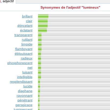
X
, adjectif
Synonymes de l'adjectif "lumineux"
brillant
clair
étincelant
éclatant
transparent
rutilant
limpide
flamboyant
éblouissant
radieux
phosphorescent
net
luisant
intelligible
resplendissant
lucide
diaphane
rayonnant
pénétrant
perspicace
luminescent