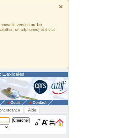
×
e nouvelle version au
1er
ablettes, smartphones) et inclut
Outils
Contact
oncordance
Aide