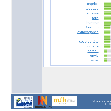
caprice
toquade
fantaisie
folie
humeur
foucade
extravagance
dada
coup de tête
boutade
bateau
envie
virus
44, avenue de l
Tél. : 