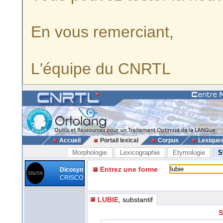
En vous remerciant,
L'équipe du CNRTL
Accueil
Portail lexical
Corpus
Lexique
Morphologie
Lexicographie
Etymologie
S
Entrez une forme
Dicosyn
CRISCO
LUBIE
, substantif
S