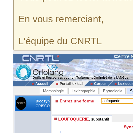
En vous remerciant,
L'équipe du CNRTL
Accueil
Portail lexical
Corpus
Lexique
Morphologie
Lexicographie
Etymologie
S
Entrez une forme
Dicosyn
CRISCO
LOUFOQUERIE
, substantif
Syno