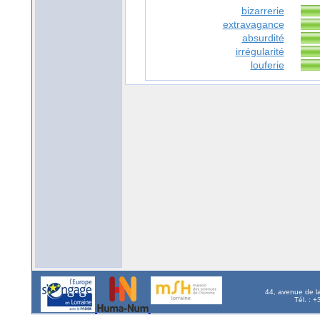
bizarrerie
extravagance
absurdité
irrégularité
louferie
44, avenue de l
Tél. : 