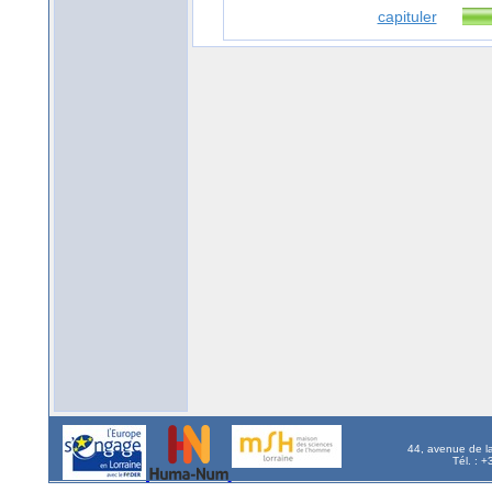
capituler
44, avenue de l
Tél. : 