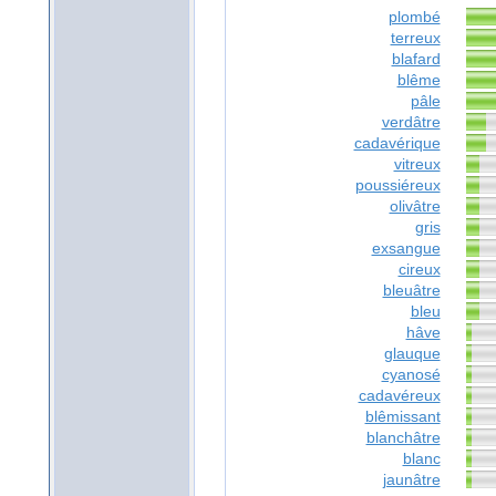
plombé
terreux
blafard
blême
pâle
verdâtre
cadavérique
vitreux
poussiéreux
olivâtre
gris
exsangue
cireux
bleuâtre
bleu
hâve
glauque
cyanosé
cadavéreux
blêmissant
blanchâtre
blanc
jaunâtre