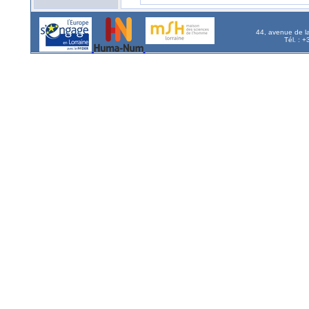
44, avenue de l
Tél. : 