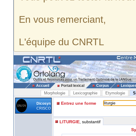
En vous remerciant,
L'équipe du CNRTL
Accueil
Portail lexical
Corpus
Lexique
Morphologie
Lexicographie
Etymologie
S
Entrez une forme
Dicosyn
CRISCO
LITURGIE
, substantif
Sy