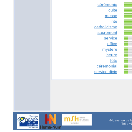
cérémonie
culte
messe
rite
catholicisme
sacrement
service
office
mystère
heure
fête
cérémonial
service divin
44, avenue de l
Tél. : 