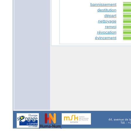
bannissement
destitution
départ
nettoyage
renvoi
révocation
évincement
44, avenue de l
Tél. : 