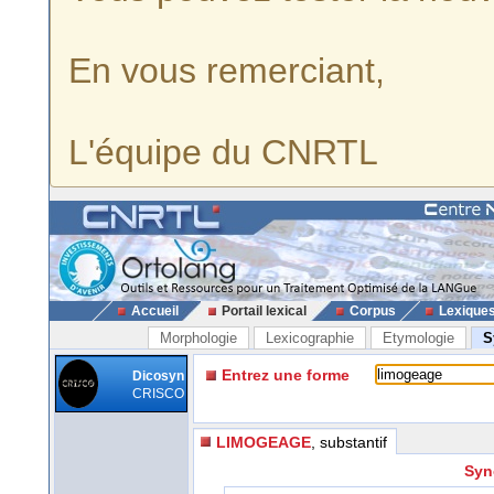
En vous remerciant,
L'équipe du CNRTL
Accueil
Portail lexical
Corpus
Lexique
Morphologie
Lexicographie
Etymologie
S
Entrez une forme
Dicosyn
CRISCO
LIMOGEAGE
, substantif
Syn