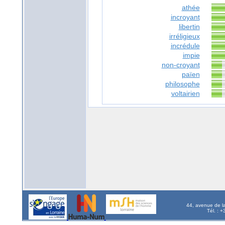
athée
incroyant
libertin
irréligieux
incrédule
impie
non-croyant
païen
philosophe
voltairien
44, avenue de l
Tél. : 